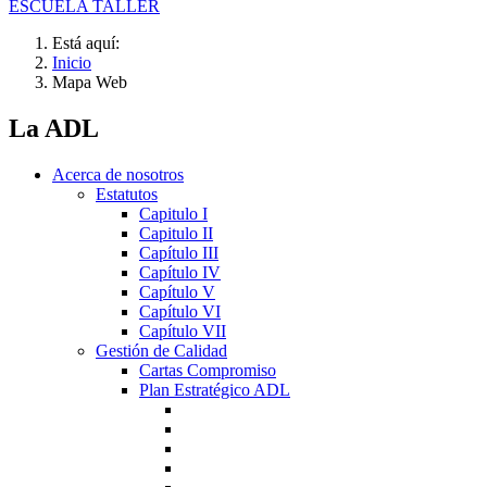
ESCUELA TALLER
Está aquí:
Inicio
Mapa Web
La ADL
Acerca de nosotros
Estatutos
Capitulo I
Capitulo II
Capítulo III
Capítulo IV
Capítulo V
Capítulo VI
Capítulo VII
Gestión de Calidad
Cartas Compromiso
Plan Estratégico ADL