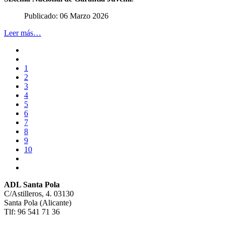
Publicado: 06 Marzo 2026
Leer más…
1
2
3
4
5
6
7
8
9
10
ADL Santa Pola
C/Astilleros, 4. 03130
Santa Pola (Alicante)
Tlf: 96 541 71 36