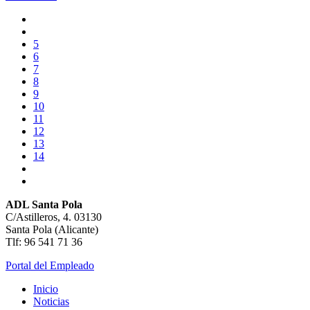
5
6
7
8
9
10
11
12
13
14
ADL Santa Pola
C/Astilleros, 4. 03130
Santa Pola (Alicante)
Tlf: 96 541 71 36
Portal del Empleado
Inicio
Noticias