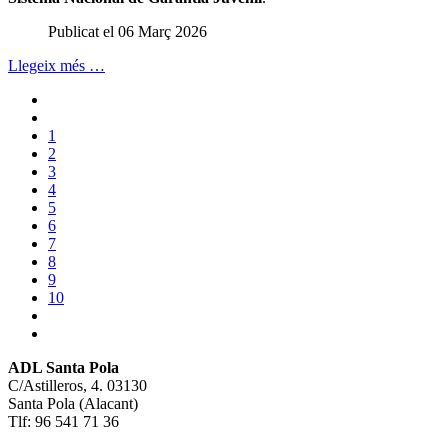
Publicat el 06 Març 2026
Llegeix més …
1
2
3
4
5
6
7
8
9
10
ADL Santa Pola
C/Astilleros, 4. 03130
Santa Pola (Alacant)
Tlf: 96 541 71 36