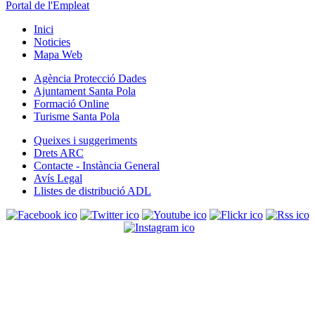
Portal de l'Empleat
Inici
Noticies
Mapa Web
Agència Protecció Dades
Ajuntament Santa Pola
Formació Online
Turisme Santa Pola
Queixes i suggeriments
Drets ARC
Contacte - Instància General
Avís Legal
Llistes de distribució ADL