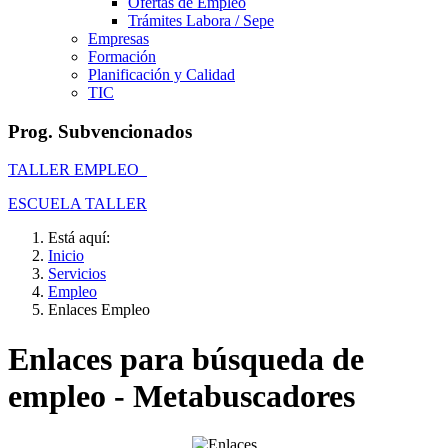
Ofertas de Empleo
Trámites Labora / Sepe
Empresas
Formación
Planificación y Calidad
TIC
Prog. Subvencionados
TALLER EMPLEO
ESCUELA TALLER
Está aquí:
Inicio
Servicios
Empleo
Enlaces Empleo
Enlaces para búsqueda de
empleo - Metabuscadores