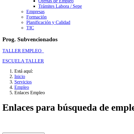
Ofertas de Empleo
Trámites Labora / Sepe
Empresas
Formación
Planificación y Calidad
TIC
Prog. Subvencionados
TALLER EMPLEO
ESCUELA TALLER
Está aquí:
Inicio
Servicios
Empleo
Enlaces Empleo
Enlaces para búsqueda de emple