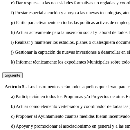
e) Dar respuesta a las necesidades formativas no regladas y coord
f) Prestar especial atención y apoyo a las nuevas tecnologías, a
g) Participar activamente en todas las políticas activas de emple
h) Actuar activamente para la inserción social y laboral de todos
i) Realizar y mantener los estudios, planes o cualesquiera docum
j) Gestionar la captación de nuevas inversiones a desarrollar e
k) Informar técnicamente los expedientes Municipales sobre tod
Siguiente
Artículo 5
.- Los instrumentos serán todos aquellos que sirvan para c
a) Participación en todos los Programas y/o Proyectos de otras
b) Actuar como elemento vertebrador y coordinador de todas las p
c) Proponer al Ayuntamiento cuantas medidas fueran incentivador
d) Apoyar y promocionar el asociacionismo en general y a las emp