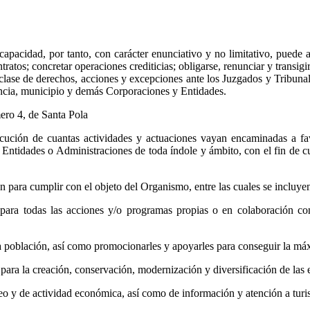
apacidad, por tanto, con carácter enunciativo y no limitativo, puede ad
tratos; concretar operaciones crediticias; obligarse, renunciar y transig
 clase de derechos, acciones y excepciones ante los Juzgados y Tribun
vincia, municipio y demás Corporaciones y Entidades.
mero 4, de Santa Pola
jecución de cuantas actividades y actuaciones vayan encaminadas a f
ntidades o Administraciones de toda índole y ámbito, con el fin de cum
an para cumplir con el objeto del Organismo, entre las cuales se incluyen
para todas las acciones y/o programas propias o en colaboración con
 la población, así como promocionarles y apoyarles para conseguir la m
ra la creación, conservación, modernización y diversificación de las
o y de actividad económica, así como de información y atención a turist