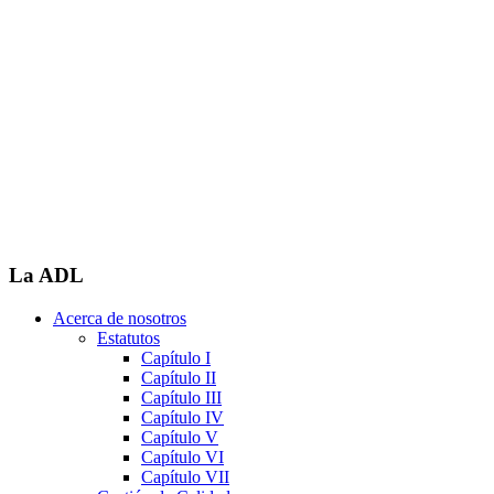
La ADL
Acerca de nosotros
Estatutos
Capítulo I
Capítulo II
Capítulo III
Capítulo IV
Capítulo V
Capítulo VI
Capítulo VII