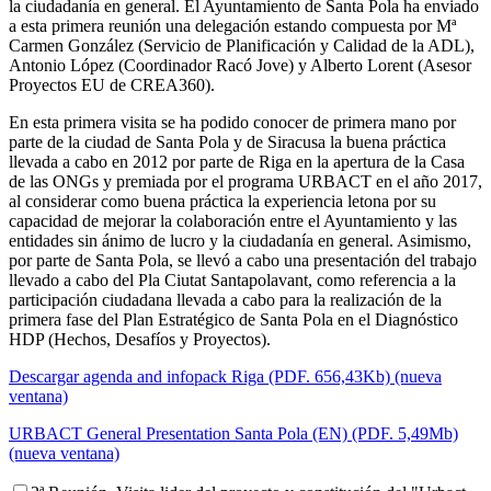
la ciudadanía en general. El Ayuntamiento de Santa Pola ha enviado
a esta primera reunión una delegación estando compuesta por Mª
Carmen González (Servicio de Planificación y Calidad de la ADL),
Antonio López (Coordinador Racó Jove) y Alberto Lorent (Asesor
Proyectos EU de CREA360).
En esta primera visita se ha podido conocer de primera mano por
parte de la ciudad de Santa Pola y de Siracusa la buena práctica
llevada a cabo en 2012 por parte de Riga en la apertura de la Casa
de las ONGs y premiada por el programa URBACT en el año 2017,
al considerar como buena práctica la experiencia letona por su
capacidad de mejorar la colaboración entre el Ayuntamiento y las
entidades sin ánimo de lucro y la ciudadanía en general. Asimismo,
por parte de Santa Pola, se llevó a cabo una presentación del trabajo
llevado a cabo del Pla Ciutat Santapolavant, como referencia a la
participación ciudadana llevada a cabo para la realización de la
primera fase del Plan Estratégico de Santa Pola en el Diagnóstico
HDP (Hechos, Desafíos y Proyectos).
Descargar agenda and infopack Riga (PDF. 656,43Kb) (nueva
ventana)
URBACT General Presentation Santa Pola (EN) (PDF. 5,49Mb)
(nueva ventana)