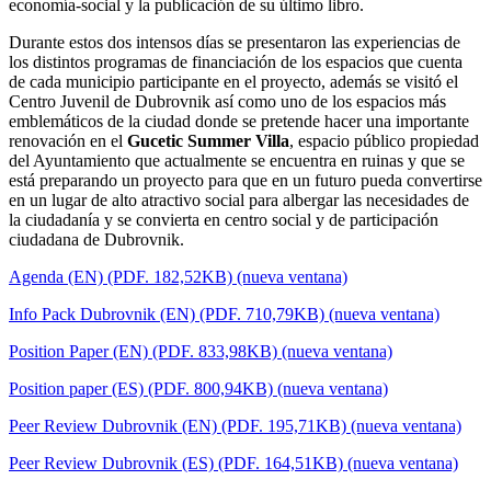
economía-social y la publicación de su último libro.
Durante estos dos intensos días se presentaron las experiencias de
los distintos programas de financiación de los espacios que cuenta
de cada municipio participante en el proyecto, además se visitó el
Centro Juvenil de Dubrovnik así como uno de los espacios más
emblemáticos de la ciudad donde se pretende hacer una importante
renovación en el
Gucetic Summer Villa
, espacio público propiedad
del Ayuntamiento que actualmente se encuentra en ruinas y que se
está preparando un proyecto para que en un futuro pueda convertirse
en un lugar de alto atractivo social para albergar las necesidades de
la ciudadanía y se convierta en centro social y de participación
ciudadana de Dubrovnik.
Agenda (EN) (PDF. 182,52KB) (nueva ventana)
Info Pack Dubrovnik (EN) (PDF. 710,79KB) (nueva ventana)
Position Paper (EN) (PDF. 833,98KB) (nueva ventana)
Position paper (ES) (PDF. 800,94KB) (nueva ventana)
Peer Review Dubrovnik (EN) (PDF. 195,71KB) (nueva ventana)
Peer Review Dubrovnik (ES) (PDF. 164,51KB) (nueva ventana)