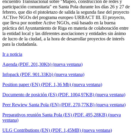
encuentro Transnacional sobre "Mapeo, construcción de redes y
participación comunitaria" en Santa Pola durante los días 26 y 27 de
febrero, que dio el pistoletazo de salida la segunda fase del proyecto
ACTive NGOs del programa europeo URBACT III. El proyecto,
que lleva por nombre Active NGOs, está basado en la buena
práctica del Ayuntamiento de Riga en materia de colaboración entre
la entidad local y las diferentes asociaciones y entidades sin ánimo
de lucro de la ciudad, a la hora de desarrollar proyectos de interés
para la ciudadanía.
Ir a noticia
Agenda (PDF. 201,30Kb) (nueva ventana)
Infopack (PDF. 901.33Kb) (nueva ventana)
Position paper (EN) (PDF. 1,36 Mb) (nueva ventana)
Documento de posición (ES) (PDF. 1004,97KB) (nueva ventana)
Peer Rewiew Santa Pola (EN) (PDF. 270,77KB) (nueva ventana)
Preparativos reunión Santa Pola (ES) (PDF. 495,28KB) (nueva
ventana)
ULG Contributions (EN) (PDF. 1,45MB) (nueva ventana)