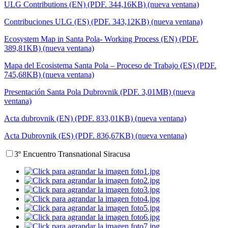
ULG Contributions (EN) (PDF. 344,16KB) (nueva ventana)
Contribuciones ULG (ES) (PDF. 343,12KB) (nueva ventana)
Ecosystem Map in Santa Pola- Working Process (EN) (PDF.
389,81KB) (nueva ventana)
Mapa del Ecosistema Santa Pola – Proceso de Trabajo (ES) (PDF.
745,68KB) (nueva ventana)
Presentación Santa Pola Dubrovnik (PDF. 3,01MB) (nueva
ventana)
Acta dubrovnik (EN) (PDF. 833,01KB) (nueva ventana)
Acta Dubrovnik (ES) (PDF. 836,67KB) (nueva ventana)
3º Encuentro Transnational Siracusa