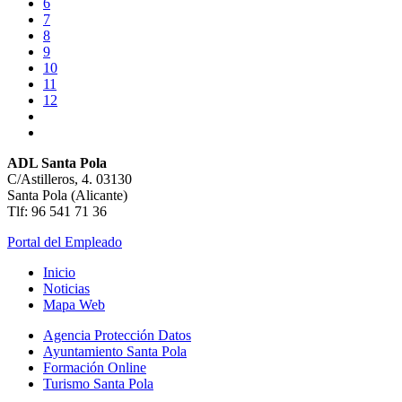
6
7
8
9
10
11
12
ADL Santa Pola
C/Astilleros, 4. 03130
Santa Pola (Alicante)
Tlf: 96 541 71 36
Portal del Empleado
Inicio
Noticias
Mapa Web
Agencia Protección Datos
Ayuntamiento Santa Pola
Formación Online
Turismo Santa Pola