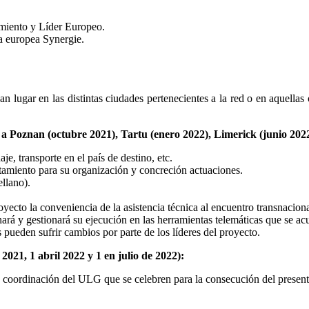
amiento y Líder Europeo.
ma europea Synergie.
n lugar en las distintas ciudades pertenecientes a la red o en aquellas 
 Poznan (octubre 2021), Tartu (enero 2022), Limerick (junio 2022)
e, transporte en el país de destino, etc.
ntamiento para su organización y concreción actuaciones.
ellano).
yecto la conveniencia de la asistencia técnica al encuentro transnaciona
inará y gestionará su ejecución en las herramientas telemáticas que se ac
s pueden sufrir cambios por parte de los líderes del proyecto.
021, 1 abril 2022 y 1 en julio de 2022):
o coordinación del ULG que se celebren para la consecución del prese