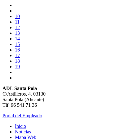
10
11
12
13
14
15
16
17
18
19
ADL Santa Pola
C/Astilleros, 4. 03130
Santa Pola (Alicante)
Tlf: 96 541 71 36
Portal del Empleado
Inicio
Noticias
Mapa Web