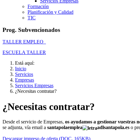
Servicios Empresas
Formación
Planificación y Calidad
TIC
Prog. Subvencionados
TALLER EMPLEO
ESCUELA TALLER
Está aquí:
Inicio
Servicios
Empresas
Servicios Empresas
¿Necesitas contratar?
¿Necesitas contratar?
Desde el servicio de Empresas,
os ayudamos a gestionar vuestras ne
se adjunta, vía email a
santapolaemplea
adlsantapola.es
o pre
Descargar impreso de oferta (DOC, 165KB)